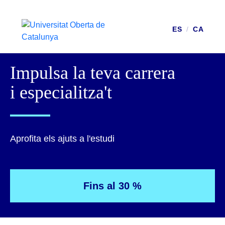
ES
/
CA
Impulsa la teva carrera
i especialitza't
Aprofita els ajuts a l'estudi
Fins al 30 %