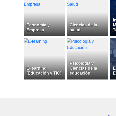
I
Economía y
Ciencias de la
M
Empresa
salud
T
Psicología y
E-learning
Ciencias de la
E
(Educación y TIC)
educación
E