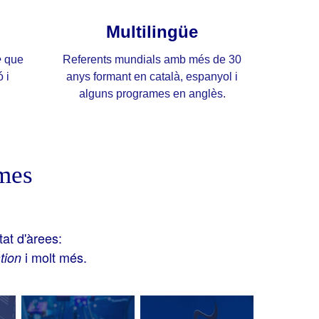
Multilingüe
e
que
Referents mundials amb més de 30
 i
anys formant en català, espanyol i
alguns programes en anglès.
ames
tat d'àrees:
i molt més.
tion