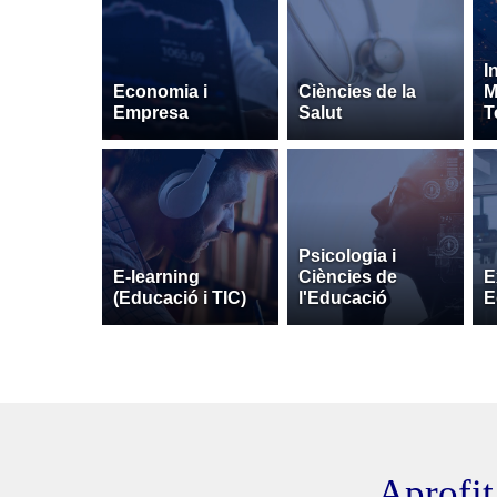
I
Economia i
Ciències de la
M
Empresa
Salut
T
Psicologia i
E-learning
Ciències de
E
(Educació i TIC)
l'Educació
E
Aprofita