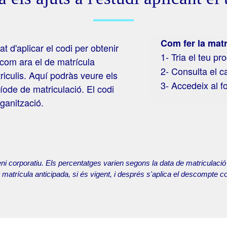
Com fer la mat
at d'aplicar el codi per obtenir
1- Tria el teu p
 com ara el de matrícula
2- Consulta el ca
iculis. Aquí podràs veure els
3- Accedeix al fo
ode de matriculació. El codi
ganització.
ni corporatiu. Els percentatges varien segons la data de matriculac
trícula anticipada, si és vigent, i després s'aplica el descompte cor