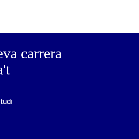
eva carrera
't
studi