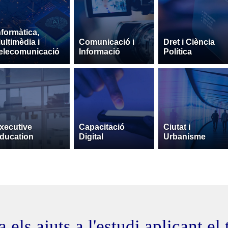
nformàtica,
ultimèdia i
Comunicació i
Dret i Ciència
elecomunicació
Informació
Política
xecutive
Capacitació
Ciutat i
ducation
Digital
Urbanisme
 els ajuts a l'estudi aplicant el