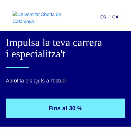
ES
/
CA
Impulsa la teva carrera
i especialitza't
Aprofita els ajuts a l'estudi
Fins al 30 %